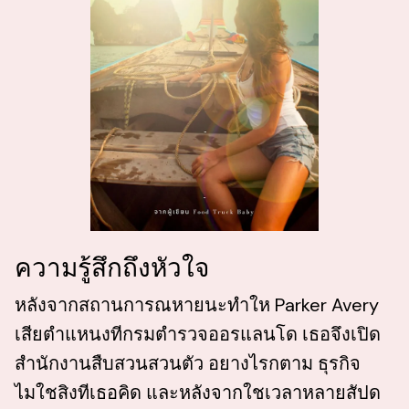
ความรู้สึกถึงหัวใจ
หลังจากสถานการณหายนะทำให Parker Avery
เสียตำแหนงทีกรมตำรวจออรแลนโด เธอจึงเปิด
สำนักงานสืบสวนสวนตัว อยางไรกตาม ธุรกิจ
ไมใชสิงทีเธอคิด และหลังจากใชเวลาหลายสัปด