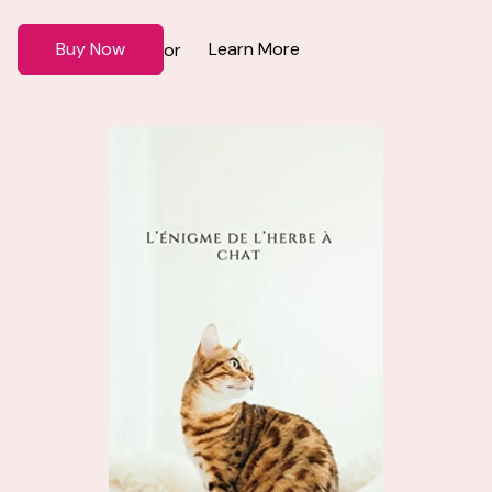
Buy Now
Learn More
or