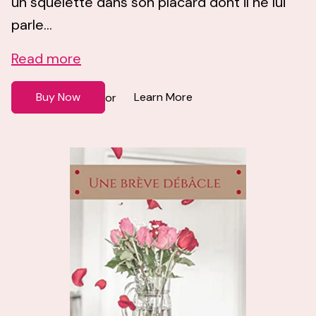
un squelette dans son placard dont il ne lui
parle...
Read more
Buy Now
Learn More
or