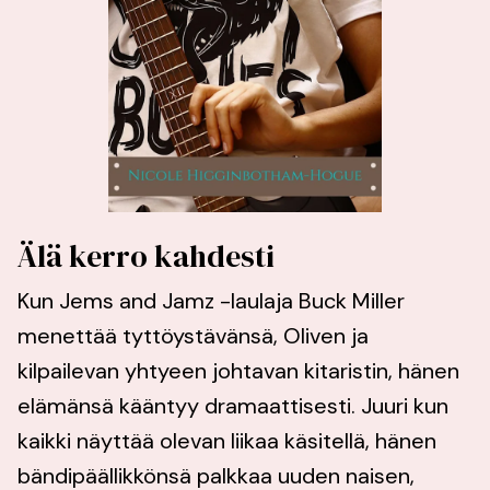
Älä kerro kahdesti
Kun Jems and Jamz -laulaja Buck Miller
menettää tyttöystävänsä, Oliven ja
kilpailevan yhtyeen johtavan kitaristin, hänen
elämänsä kääntyy dramaattisesti. Juuri kun
kaikki näyttää olevan liikaa käsitellä, hänen
bändipäällikkönsä palkkaa uuden naisen,