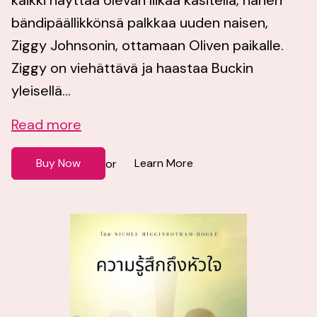
kaikki näyttää olevan liikaa käsitellä, hänen
bändipäällikkönsä palkkaa uuden naisen,
Ziggy Johnsonin, ottamaan Oliven paikalle.
Ziggy on viehättävä ja haastaa Buckin
yleisellä...
Read more
Buy Now
Learn More
or